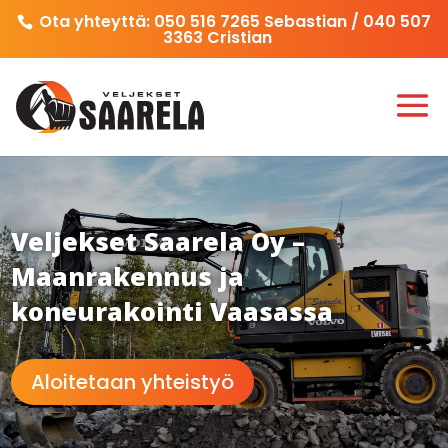
Ota yhteyttä:
050 516 7265
Sebastian /
040 507
3363
Cristian
Veljekset Saarela Oy –
Maanrakennus ja
koneurakointi Vaasassa
Aloitetaan yhteistyö