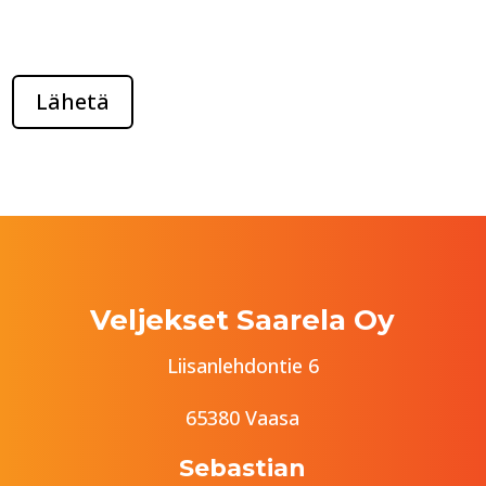
Veljekset Saarela Oy
Liisanlehdontie 6
65380 Vaasa
Sebastian