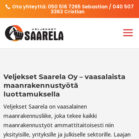
Ota yhteyttä:
050 516 7265
Sebastian /
040 507
3363
Cristian
Veljekset Saarela Oy – vaasalaista
maanrakennustyötä
luottamuksella
Veljekset Saarela on vaasalainen
maanrakennusliike, joka tekee kaikki
maanrakennustyöt ammattitaitoisesti niin
yksityisille, yrityksille ja julkiselle sektorille. Laajan